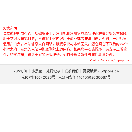
免责声明：
吾爱破解所发布的一切破解补丁、注册机和注册信息及软件的解密分析文章仅限
用于学习和研究目的；不得将上述内容用于商业或者非法用途，否则，一切后果
请用户自负。本站信息来自网络，版权争议与本站无关。您必须在下载后的24个
小时之内，从您的电脑中彻底删除上述内容。如果您喜欢该程序，请支持正版软
件，购买注册，得到更好的正版服务。如有侵权请邮件与我们联系处理。
Mail To:Service@52pojie.cn
RSS订阅
|
小黑屋
|
处罚记录
|
联系我们
|
吾爱破解 - 52pojie.cn
(
京ICP备16042023号 | 京公网安备 11010502030087号
)