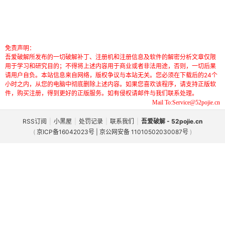
免责声明：
吾爱破解所发布的一切破解补丁、注册机和注册信息及软件的解密分析文章仅限
用于学习和研究目的；不得将上述内容用于商业或者非法用途，否则，一切后果
请用户自负。本站信息来自网络，版权争议与本站无关。您必须在下载后的24个
小时之内，从您的电脑中彻底删除上述内容。如果您喜欢该程序，请支持正版软
件，购买注册，得到更好的正版服务。如有侵权请邮件与我们联系处理。
Mail To:Service@52pojie.cn
RSS订阅
|
小黑屋
|
处罚记录
|
联系我们
|
吾爱破解 - 52pojie.cn
(
京ICP备16042023号 | 京公网安备 11010502030087号
)