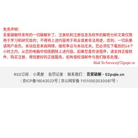
免责声明：
吾爱破解所发布的一切破解补丁、注册机和注册信息及软件的解密分析文章仅限
用于学习和研究目的；不得将上述内容用于商业或者非法用途，否则，一切后果
请用户自负。本站信息来自网络，版权争议与本站无关。您必须在下载后的24个
小时之内，从您的电脑中彻底删除上述内容。如果您喜欢该程序，请支持正版软
件，购买注册，得到更好的正版服务。如有侵权请邮件与我们联系处理。
Mail To:Service@52pojie.cn
RSS订阅
|
小黑屋
|
处罚记录
|
联系我们
|
吾爱破解 - 52pojie.cn
(
京ICP备16042023号 | 京公网安备 11010502030087号
)