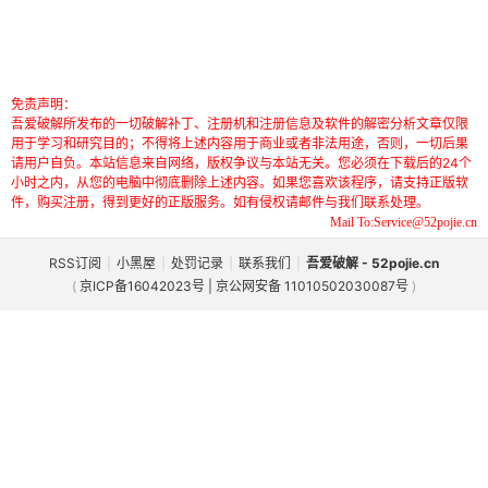
免责声明：
吾爱破解所发布的一切破解补丁、注册机和注册信息及软件的解密分析文章仅限
用于学习和研究目的；不得将上述内容用于商业或者非法用途，否则，一切后果
请用户自负。本站信息来自网络，版权争议与本站无关。您必须在下载后的24个
小时之内，从您的电脑中彻底删除上述内容。如果您喜欢该程序，请支持正版软
件，购买注册，得到更好的正版服务。如有侵权请邮件与我们联系处理。
Mail To:Service@52pojie.cn
RSS订阅
|
小黑屋
|
处罚记录
|
联系我们
|
吾爱破解 - 52pojie.cn
(
京ICP备16042023号 | 京公网安备 11010502030087号
)