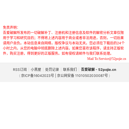
免责声明：
吾爱破解所发布的一切破解补丁、注册机和注册信息及软件的解密分析文章仅限
用于学习和研究目的；不得将上述内容用于商业或者非法用途，否则，一切后果
请用户自负。本站信息来自网络，版权争议与本站无关。您必须在下载后的24个
小时之内，从您的电脑中彻底删除上述内容。如果您喜欢该程序，请支持正版软
件，购买注册，得到更好的正版服务。如有侵权请邮件与我们联系处理。
Mail To:Service@52pojie.cn
RSS订阅
|
小黑屋
|
处罚记录
|
联系我们
|
吾爱破解 - 52pojie.cn
(
京ICP备16042023号 | 京公网安备 11010502030087号
)