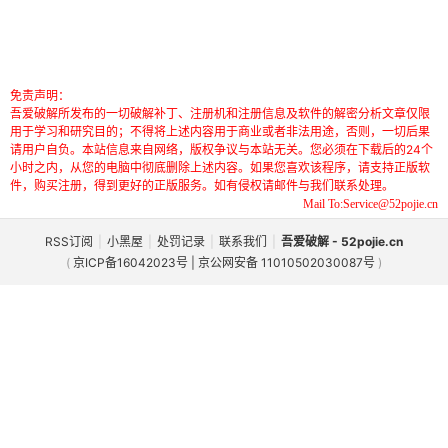
免责声明：
吾爱破解所发布的一切破解补丁、注册机和注册信息及软件的解密分析文章仅限
用于学习和研究目的；不得将上述内容用于商业或者非法用途，否则，一切后果
请用户自负。本站信息来自网络，版权争议与本站无关。您必须在下载后的24个
小时之内，从您的电脑中彻底删除上述内容。如果您喜欢该程序，请支持正版软
件，购买注册，得到更好的正版服务。如有侵权请邮件与我们联系处理。
Mail To:Service@52pojie.cn
RSS订阅
|
小黑屋
|
处罚记录
|
联系我们
|
吾爱破解 - 52pojie.cn
(
京ICP备16042023号 | 京公网安备 11010502030087号
)