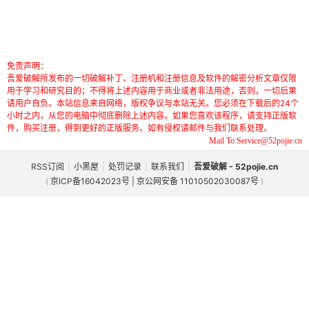
免责声明：
吾爱破解所发布的一切破解补丁、注册机和注册信息及软件的解密分析文章仅限
用于学习和研究目的；不得将上述内容用于商业或者非法用途，否则，一切后果
请用户自负。本站信息来自网络，版权争议与本站无关。您必须在下载后的24个
小时之内，从您的电脑中彻底删除上述内容。如果您喜欢该程序，请支持正版软
件，购买注册，得到更好的正版服务。如有侵权请邮件与我们联系处理。
Mail To:Service@52pojie.cn
RSS订阅
|
小黑屋
|
处罚记录
|
联系我们
|
吾爱破解 - 52pojie.cn
(
京ICP备16042023号 | 京公网安备 11010502030087号
)