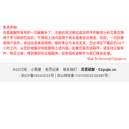
免责声明：
吾爱破解所发布的一切破解补丁、注册机和注册信息及软件的解密分析文章仅限
用于学习和研究目的；不得将上述内容用于商业或者非法用途，否则，一切后果
请用户自负。本站信息来自网络，版权争议与本站无关。您必须在下载后的24个
小时之内，从您的电脑中彻底删除上述内容。如果您喜欢该程序，请支持正版软
件，购买注册，得到更好的正版服务。如有侵权请邮件与我们联系处理。
Mail To:Service@52pojie.cn
RSS订阅
|
小黑屋
|
处罚记录
|
联系我们
|
吾爱破解 - 52pojie.cn
(
京ICP备16042023号 | 京公网安备 11010502030087号
)