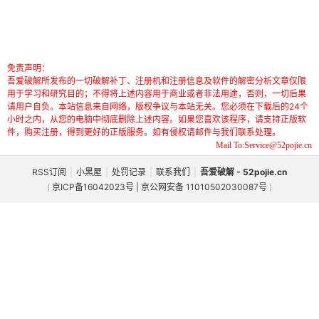
免责声明：
吾爱破解所发布的一切破解补丁、注册机和注册信息及软件的解密分析文章仅限
用于学习和研究目的；不得将上述内容用于商业或者非法用途，否则，一切后果
请用户自负。本站信息来自网络，版权争议与本站无关。您必须在下载后的24个
小时之内，从您的电脑中彻底删除上述内容。如果您喜欢该程序，请支持正版软
件，购买注册，得到更好的正版服务。如有侵权请邮件与我们联系处理。
Mail To:Service@52pojie.cn
RSS订阅
|
小黑屋
|
处罚记录
|
联系我们
|
吾爱破解 - 52pojie.cn
(
京ICP备16042023号 | 京公网安备 11010502030087号
)