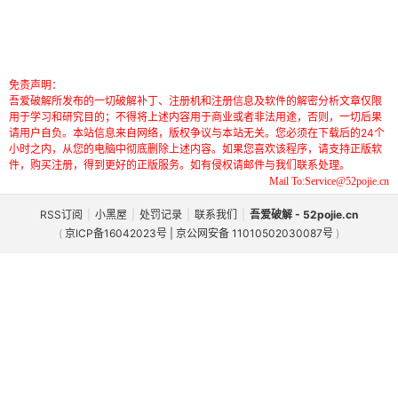
免责声明：
吾爱破解所发布的一切破解补丁、注册机和注册信息及软件的解密分析文章仅限
用于学习和研究目的；不得将上述内容用于商业或者非法用途，否则，一切后果
请用户自负。本站信息来自网络，版权争议与本站无关。您必须在下载后的24个
小时之内，从您的电脑中彻底删除上述内容。如果您喜欢该程序，请支持正版软
件，购买注册，得到更好的正版服务。如有侵权请邮件与我们联系处理。
Mail To:Service@52pojie.cn
RSS订阅
|
小黑屋
|
处罚记录
|
联系我们
|
吾爱破解 - 52pojie.cn
(
京ICP备16042023号 | 京公网安备 11010502030087号
)