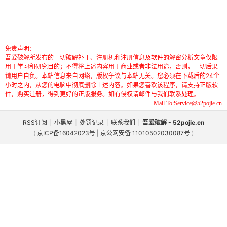
免责声明：
吾爱破解所发布的一切破解补丁、注册机和注册信息及软件的解密分析文章仅限
用于学习和研究目的；不得将上述内容用于商业或者非法用途，否则，一切后果
请用户自负。本站信息来自网络，版权争议与本站无关。您必须在下载后的24个
小时之内，从您的电脑中彻底删除上述内容。如果您喜欢该程序，请支持正版软
件，购买注册，得到更好的正版服务。如有侵权请邮件与我们联系处理。
Mail To:Service@52pojie.cn
RSS订阅
|
小黑屋
|
处罚记录
|
联系我们
|
吾爱破解 - 52pojie.cn
(
京ICP备16042023号 | 京公网安备 11010502030087号
)