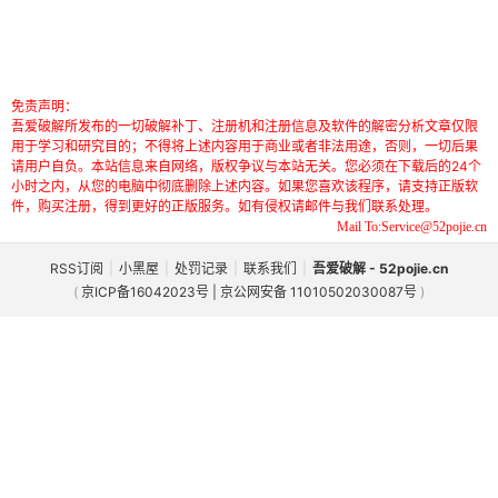
免责声明：
吾爱破解所发布的一切破解补丁、注册机和注册信息及软件的解密分析文章仅限
用于学习和研究目的；不得将上述内容用于商业或者非法用途，否则，一切后果
请用户自负。本站信息来自网络，版权争议与本站无关。您必须在下载后的24个
小时之内，从您的电脑中彻底删除上述内容。如果您喜欢该程序，请支持正版软
件，购买注册，得到更好的正版服务。如有侵权请邮件与我们联系处理。
Mail To:Service@52pojie.cn
RSS订阅
|
小黑屋
|
处罚记录
|
联系我们
|
吾爱破解 - 52pojie.cn
(
京ICP备16042023号 | 京公网安备 11010502030087号
)