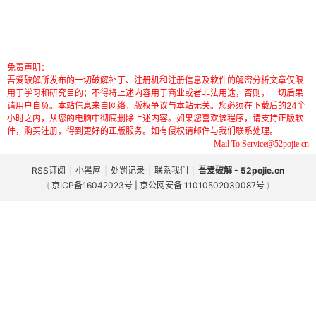
免责声明：
吾爱破解所发布的一切破解补丁、注册机和注册信息及软件的解密分析文章仅限
用于学习和研究目的；不得将上述内容用于商业或者非法用途，否则，一切后果
请用户自负。本站信息来自网络，版权争议与本站无关。您必须在下载后的24个
小时之内，从您的电脑中彻底删除上述内容。如果您喜欢该程序，请支持正版软
件，购买注册，得到更好的正版服务。如有侵权请邮件与我们联系处理。
Mail To:Service@52pojie.cn
RSS订阅
|
小黑屋
|
处罚记录
|
联系我们
|
吾爱破解 - 52pojie.cn
(
京ICP备16042023号 | 京公网安备 11010502030087号
)