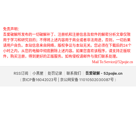
免责声明：
吾爱破解所发布的一切破解补丁、注册机和注册信息及软件的解密分析文章仅限
用于学习和研究目的；不得将上述内容用于商业或者非法用途，否则，一切后果
请用户自负。本站信息来自网络，版权争议与本站无关。您必须在下载后的24个
小时之内，从您的电脑中彻底删除上述内容。如果您喜欢该程序，请支持正版软
件，购买注册，得到更好的正版服务。如有侵权请邮件与我们联系处理。
Mail To:Service@52pojie.cn
RSS订阅
|
小黑屋
|
处罚记录
|
联系我们
|
吾爱破解 - 52pojie.cn
(
京ICP备16042023号 | 京公网安备 11010502030087号
)