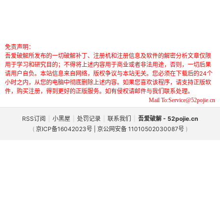
免责声明：
吾爱破解所发布的一切破解补丁、注册机和注册信息及软件的解密分析文章仅限
用于学习和研究目的；不得将上述内容用于商业或者非法用途，否则，一切后果
请用户自负。本站信息来自网络，版权争议与本站无关。您必须在下载后的24个
小时之内，从您的电脑中彻底删除上述内容。如果您喜欢该程序，请支持正版软
件，购买注册，得到更好的正版服务。如有侵权请邮件与我们联系处理。
Mail To:Service@52pojie.cn
RSS订阅
|
小黑屋
|
处罚记录
|
联系我们
|
吾爱破解 - 52pojie.cn
(
京ICP备16042023号 | 京公网安备 11010502030087号
)