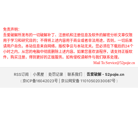
免责声明：
吾爱破解所发布的一切破解补丁、注册机和注册信息及软件的解密分析文章仅限
用于学习和研究目的；不得将上述内容用于商业或者非法用途，否则，一切后果
请用户自负。本站信息来自网络，版权争议与本站无关。您必须在下载后的24个
小时之内，从您的电脑中彻底删除上述内容。如果您喜欢该程序，请支持正版软
件，购买注册，得到更好的正版服务。如有侵权请邮件与我们联系处理。
Mail To:Service@52pojie.cn
RSS订阅
|
小黑屋
|
处罚记录
|
联系我们
|
吾爱破解 - 52pojie.cn
(
京ICP备16042023号 | 京公网安备 11010502030087号
)