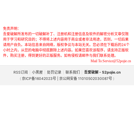
免责声明：
吾爱破解所发布的一切破解补丁、注册机和注册信息及软件的解密分析文章仅限
用于学习和研究目的；不得将上述内容用于商业或者非法用途，否则，一切后果
请用户自负。本站信息来自网络，版权争议与本站无关。您必须在下载后的24个
小时之内，从您的电脑中彻底删除上述内容。如果您喜欢该程序，请支持正版软
件，购买注册，得到更好的正版服务。如有侵权请邮件与我们联系处理。
Mail To:Service@52pojie.cn
RSS订阅
|
小黑屋
|
处罚记录
|
联系我们
|
吾爱破解 - 52pojie.cn
(
京ICP备16042023号 | 京公网安备 11010502030087号
)