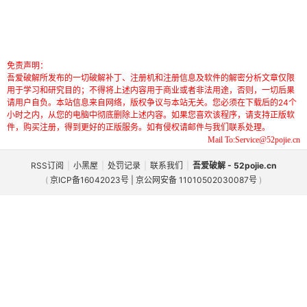
免责声明：
吾爱破解所发布的一切破解补丁、注册机和注册信息及软件的解密分析文章仅限
用于学习和研究目的；不得将上述内容用于商业或者非法用途，否则，一切后果
请用户自负。本站信息来自网络，版权争议与本站无关。您必须在下载后的24个
小时之内，从您的电脑中彻底删除上述内容。如果您喜欢该程序，请支持正版软
件，购买注册，得到更好的正版服务。如有侵权请邮件与我们联系处理。
Mail To:Service@52pojie.cn
RSS订阅
|
小黑屋
|
处罚记录
|
联系我们
|
吾爱破解 - 52pojie.cn
(
京ICP备16042023号 | 京公网安备 11010502030087号
)