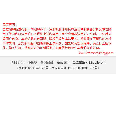
免责声明：
吾爱破解所发布的一切破解补丁、注册机和注册信息及软件的解密分析文章仅限
用于学习和研究目的；不得将上述内容用于商业或者非法用途，否则，一切后果
请用户自负。本站信息来自网络，版权争议与本站无关。您必须在下载后的24个
小时之内，从您的电脑中彻底删除上述内容。如果您喜欢该程序，请支持正版软
件，购买注册，得到更好的正版服务。如有侵权请邮件与我们联系处理。
Mail To:Service@52pojie.cn
RSS订阅
|
小黑屋
|
处罚记录
|
联系我们
|
吾爱破解 - 52pojie.cn
(
京ICP备16042023号 | 京公网安备 11010502030087号
)