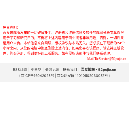
免责声明：
吾爱破解所发布的一切破解补丁、注册机和注册信息及软件的解密分析文章仅限
用于学习和研究目的；不得将上述内容用于商业或者非法用途，否则，一切后果
请用户自负。本站信息来自网络，版权争议与本站无关。您必须在下载后的24个
小时之内，从您的电脑中彻底删除上述内容。如果您喜欢该程序，请支持正版软
件，购买注册，得到更好的正版服务。如有侵权请邮件与我们联系处理。
Mail To:Service@52pojie.cn
RSS订阅
|
小黑屋
|
处罚记录
|
联系我们
|
吾爱破解 - 52pojie.cn
(
京ICP备16042023号 | 京公网安备 11010502030087号
)