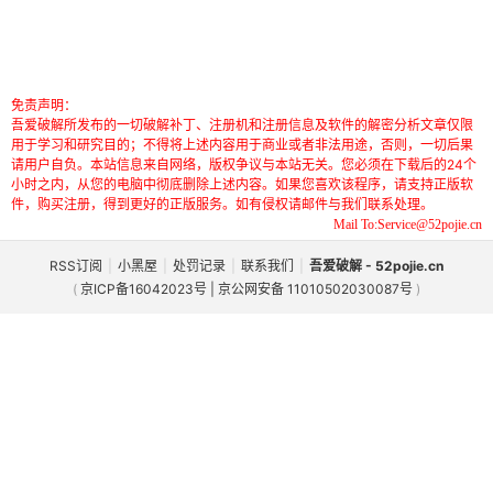
免责声明：
吾爱破解所发布的一切破解补丁、注册机和注册信息及软件的解密分析文章仅限
用于学习和研究目的；不得将上述内容用于商业或者非法用途，否则，一切后果
请用户自负。本站信息来自网络，版权争议与本站无关。您必须在下载后的24个
小时之内，从您的电脑中彻底删除上述内容。如果您喜欢该程序，请支持正版软
件，购买注册，得到更好的正版服务。如有侵权请邮件与我们联系处理。
Mail To:Service@52pojie.cn
RSS订阅
|
小黑屋
|
处罚记录
|
联系我们
|
吾爱破解 - 52pojie.cn
(
京ICP备16042023号 | 京公网安备 11010502030087号
)