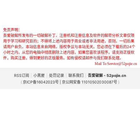
免责声明：
吾爱破解所发布的一切破解补丁、注册机和注册信息及软件的解密分析文章仅限
用于学习和研究目的；不得将上述内容用于商业或者非法用途，否则，一切后果
请用户自负。本站信息来自网络，版权争议与本站无关。您必须在下载后的24个
小时之内，从您的电脑中彻底删除上述内容。如果您喜欢该程序，请支持正版软
件，购买注册，得到更好的正版服务。如有侵权请邮件与我们联系处理。
Mail To:Service@52pojie.cn
RSS订阅
|
小黑屋
|
处罚记录
|
联系我们
|
吾爱破解 - 52pojie.cn
(
京ICP备16042023号 | 京公网安备 11010502030087号
)