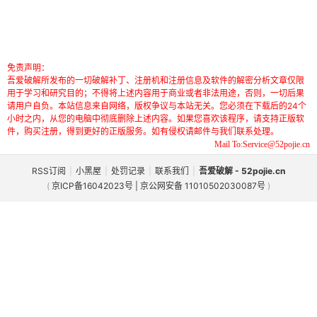
免责声明：
吾爱破解所发布的一切破解补丁、注册机和注册信息及软件的解密分析文章仅限
用于学习和研究目的；不得将上述内容用于商业或者非法用途，否则，一切后果
请用户自负。本站信息来自网络，版权争议与本站无关。您必须在下载后的24个
小时之内，从您的电脑中彻底删除上述内容。如果您喜欢该程序，请支持正版软
件，购买注册，得到更好的正版服务。如有侵权请邮件与我们联系处理。
Mail To:Service@52pojie.cn
RSS订阅
|
小黑屋
|
处罚记录
|
联系我们
|
吾爱破解 - 52pojie.cn
(
京ICP备16042023号 | 京公网安备 11010502030087号
)