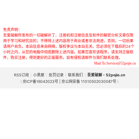
免责声明：
吾爱破解所发布的一切破解补丁、注册机和注册信息及软件的解密分析文章仅限
用于学习和研究目的；不得将上述内容用于商业或者非法用途，否则，一切后果
请用户自负。本站信息来自网络，版权争议与本站无关。您必须在下载后的24个
小时之内，从您的电脑中彻底删除上述内容。如果您喜欢该程序，请支持正版软
件，购买注册，得到更好的正版服务。如有侵权请邮件与我们联系处理。
Mail To:Service@52pojie.cn
RSS订阅
|
小黑屋
|
处罚记录
|
联系我们
|
吾爱破解 - 52pojie.cn
(
京ICP备16042023号 | 京公网安备 11010502030087号
)