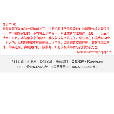
免责声明：
吾爱破解所发布的一切破解补丁、注册机和注册信息及软件的解密分析文章仅限
用于学习和研究目的；不得将上述内容用于商业或者非法用途，否则，一切后果
请用户自负。本站信息来自网络，版权争议与本站无关。您必须在下载后的24个
小时之内，从您的电脑中彻底删除上述内容。如果您喜欢该程序，请支持正版软
件，购买注册，得到更好的正版服务。如有侵权请邮件与我们联系处理。
Mail To:Service@52pojie.cn
RSS订阅
|
小黑屋
|
处罚记录
|
联系我们
|
吾爱破解 - 52pojie.cn
(
京ICP备16042023号 | 京公网安备 11010502030087号
)