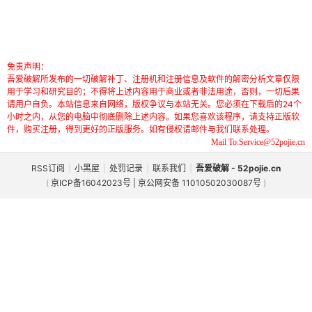
免责声明：
吾爱破解所发布的一切破解补丁、注册机和注册信息及软件的解密分析文章仅限
用于学习和研究目的；不得将上述内容用于商业或者非法用途，否则，一切后果
请用户自负。本站信息来自网络，版权争议与本站无关。您必须在下载后的24个
小时之内，从您的电脑中彻底删除上述内容。如果您喜欢该程序，请支持正版软
件，购买注册，得到更好的正版服务。如有侵权请邮件与我们联系处理。
Mail To:Service@52pojie.cn
RSS订阅
|
小黑屋
|
处罚记录
|
联系我们
|
吾爱破解 - 52pojie.cn
(
京ICP备16042023号 | 京公网安备 11010502030087号
)