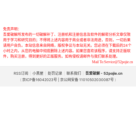
免责声明：
吾爱破解所发布的一切破解补丁、注册机和注册信息及软件的解密分析文章仅限
用于学习和研究目的；不得将上述内容用于商业或者非法用途，否则，一切后果
请用户自负。本站信息来自网络，版权争议与本站无关。您必须在下载后的24个
小时之内，从您的电脑中彻底删除上述内容。如果您喜欢该程序，请支持正版软
件，购买注册，得到更好的正版服务。如有侵权请邮件与我们联系处理。
Mail To:Service@52pojie.cn
RSS订阅
|
小黑屋
|
处罚记录
|
联系我们
|
吾爱破解 - 52pojie.cn
(
京ICP备16042023号 | 京公网安备 11010502030087号
)