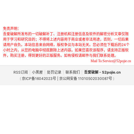
免责声明：
吾爱破解所发布的一切破解补丁、注册机和注册信息及软件的解密分析文章仅限
用于学习和研究目的；不得将上述内容用于商业或者非法用途，否则，一切后果
请用户自负。本站信息来自网络，版权争议与本站无关。您必须在下载后的24个
小时之内，从您的电脑中彻底删除上述内容。如果您喜欢该程序，请支持正版软
件，购买注册，得到更好的正版服务。如有侵权请邮件与我们联系处理。
Mail To:Service@52pojie.cn
RSS订阅
|
小黑屋
|
处罚记录
|
联系我们
|
吾爱破解 - 52pojie.cn
(
京ICP备16042023号 | 京公网安备 11010502030087号
)