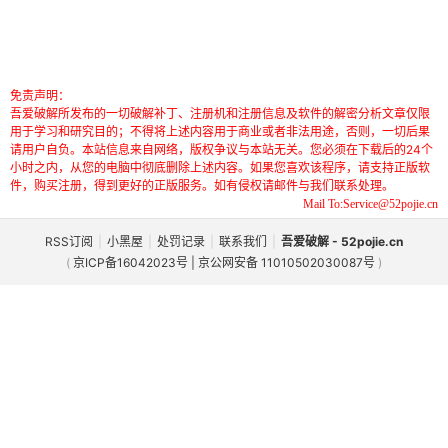
免责声明：
吾爱破解所发布的一切破解补丁、注册机和注册信息及软件的解密分析文章仅限
用于学习和研究目的；不得将上述内容用于商业或者非法用途，否则，一切后果
请用户自负。本站信息来自网络，版权争议与本站无关。您必须在下载后的24个
小时之内，从您的电脑中彻底删除上述内容。如果您喜欢该程序，请支持正版软
件，购买注册，得到更好的正版服务。如有侵权请邮件与我们联系处理。
Mail To:Service@52pojie.cn
RSS订阅
|
小黑屋
|
处罚记录
|
联系我们
|
吾爱破解 - 52pojie.cn
(
京ICP备16042023号 | 京公网安备 11010502030087号
)