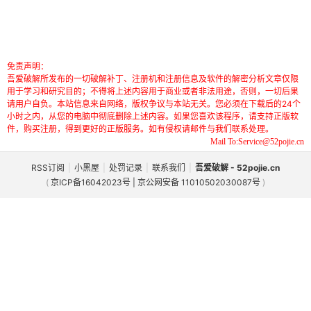
免责声明：
吾爱破解所发布的一切破解补丁、注册机和注册信息及软件的解密分析文章仅限
用于学习和研究目的；不得将上述内容用于商业或者非法用途，否则，一切后果
请用户自负。本站信息来自网络，版权争议与本站无关。您必须在下载后的24个
小时之内，从您的电脑中彻底删除上述内容。如果您喜欢该程序，请支持正版软
件，购买注册，得到更好的正版服务。如有侵权请邮件与我们联系处理。
Mail To:Service@52pojie.cn
RSS订阅
|
小黑屋
|
处罚记录
|
联系我们
|
吾爱破解 - 52pojie.cn
(
京ICP备16042023号 | 京公网安备 11010502030087号
)