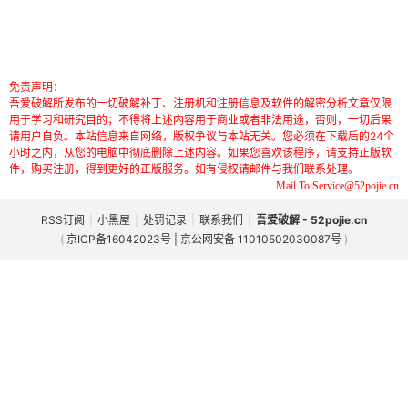
免责声明：
吾爱破解所发布的一切破解补丁、注册机和注册信息及软件的解密分析文章仅限
用于学习和研究目的；不得将上述内容用于商业或者非法用途，否则，一切后果
请用户自负。本站信息来自网络，版权争议与本站无关。您必须在下载后的24个
小时之内，从您的电脑中彻底删除上述内容。如果您喜欢该程序，请支持正版软
件，购买注册，得到更好的正版服务。如有侵权请邮件与我们联系处理。
Mail To:Service@52pojie.cn
RSS订阅
|
小黑屋
|
处罚记录
|
联系我们
|
吾爱破解 - 52pojie.cn
(
京ICP备16042023号 | 京公网安备 11010502030087号
)