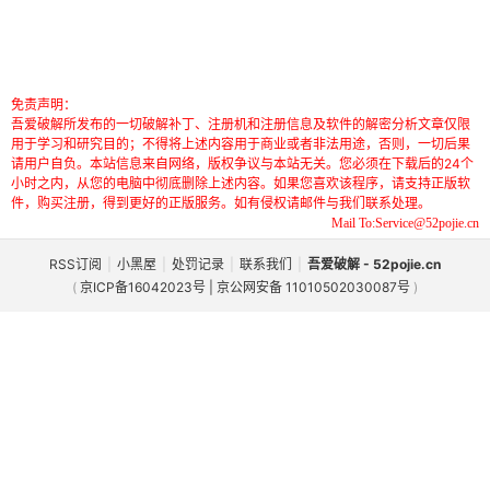
免责声明：
吾爱破解所发布的一切破解补丁、注册机和注册信息及软件的解密分析文章仅限
用于学习和研究目的；不得将上述内容用于商业或者非法用途，否则，一切后果
请用户自负。本站信息来自网络，版权争议与本站无关。您必须在下载后的24个
小时之内，从您的电脑中彻底删除上述内容。如果您喜欢该程序，请支持正版软
件，购买注册，得到更好的正版服务。如有侵权请邮件与我们联系处理。
Mail To:Service@52pojie.cn
RSS订阅
|
小黑屋
|
处罚记录
|
联系我们
|
吾爱破解 - 52pojie.cn
(
京ICP备16042023号 | 京公网安备 11010502030087号
)