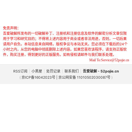
免责声明：
吾爱破解所发布的一切破解补丁、注册机和注册信息及软件的解密分析文章仅限
用于学习和研究目的；不得将上述内容用于商业或者非法用途，否则，一切后果
请用户自负。本站信息来自网络，版权争议与本站无关。您必须在下载后的24个
小时之内，从您的电脑中彻底删除上述内容。如果您喜欢该程序，请支持正版软
件，购买注册，得到更好的正版服务。如有侵权请邮件与我们联系处理。
Mail To:Service@52pojie.cn
RSS订阅
|
小黑屋
|
处罚记录
|
联系我们
|
吾爱破解 - 52pojie.cn
(
京ICP备16042023号 | 京公网安备 11010502030087号
)