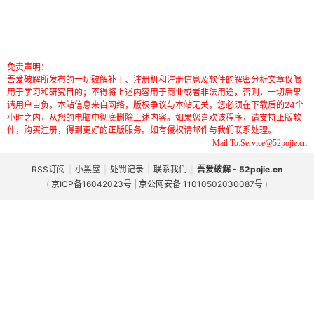
免责声明：
吾爱破解所发布的一切破解补丁、注册机和注册信息及软件的解密分析文章仅限
用于学习和研究目的；不得将上述内容用于商业或者非法用途，否则，一切后果
请用户自负。本站信息来自网络，版权争议与本站无关。您必须在下载后的24个
小时之内，从您的电脑中彻底删除上述内容。如果您喜欢该程序，请支持正版软
件，购买注册，得到更好的正版服务。如有侵权请邮件与我们联系处理。
Mail To:Service@52pojie.cn
RSS订阅
|
小黑屋
|
处罚记录
|
联系我们
|
吾爱破解 - 52pojie.cn
(
京ICP备16042023号 | 京公网安备 11010502030087号
)