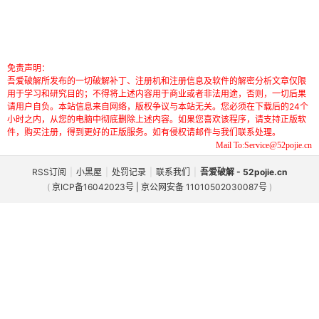
免责声明：
吾爱破解所发布的一切破解补丁、注册机和注册信息及软件的解密分析文章仅限
用于学习和研究目的；不得将上述内容用于商业或者非法用途，否则，一切后果
请用户自负。本站信息来自网络，版权争议与本站无关。您必须在下载后的24个
小时之内，从您的电脑中彻底删除上述内容。如果您喜欢该程序，请支持正版软
件，购买注册，得到更好的正版服务。如有侵权请邮件与我们联系处理。
Mail To:Service@52pojie.cn
RSS订阅
|
小黑屋
|
处罚记录
|
联系我们
|
吾爱破解 - 52pojie.cn
(
京ICP备16042023号 | 京公网安备 11010502030087号
)