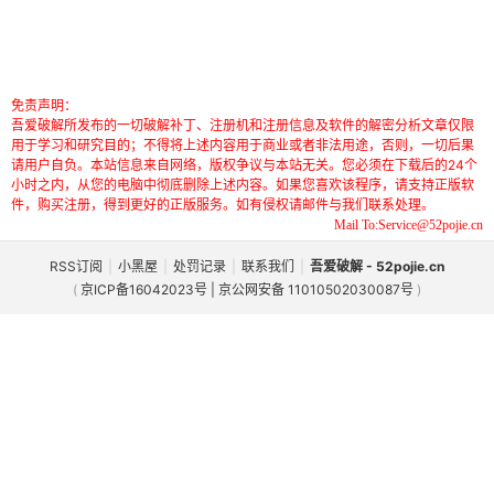
免责声明：
吾爱破解所发布的一切破解补丁、注册机和注册信息及软件的解密分析文章仅限
用于学习和研究目的；不得将上述内容用于商业或者非法用途，否则，一切后果
请用户自负。本站信息来自网络，版权争议与本站无关。您必须在下载后的24个
小时之内，从您的电脑中彻底删除上述内容。如果您喜欢该程序，请支持正版软
件，购买注册，得到更好的正版服务。如有侵权请邮件与我们联系处理。
Mail To:Service@52pojie.cn
RSS订阅
|
小黑屋
|
处罚记录
|
联系我们
|
吾爱破解 - 52pojie.cn
(
京ICP备16042023号 | 京公网安备 11010502030087号
)