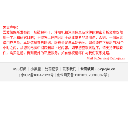
免责声明：
吾爱破解所发布的一切破解补丁、注册机和注册信息及软件的解密分析文章仅限
用于学习和研究目的；不得将上述内容用于商业或者非法用途，否则，一切后果
请用户自负。本站信息来自网络，版权争议与本站无关。您必须在下载后的24个
小时之内，从您的电脑中彻底删除上述内容。如果您喜欢该程序，请支持正版软
件，购买注册，得到更好的正版服务。如有侵权请邮件与我们联系处理。
Mail To:Service@52pojie.cn
RSS订阅
|
小黑屋
|
处罚记录
|
联系我们
|
吾爱破解 - 52pojie.cn
(
京ICP备16042023号 | 京公网安备 11010502030087号
)