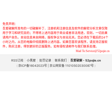
免责声明：
吾爱破解所发布的一切破解补丁、注册机和注册信息及软件的解密分析文章仅限
用于学习和研究目的；不得将上述内容用于商业或者非法用途，否则，一切后果
请用户自负。本站信息来自网络，版权争议与本站无关。您必须在下载后的24个
小时之内，从您的电脑中彻底删除上述内容。如果您喜欢该程序，请支持正版软
件，购买注册，得到更好的正版服务。如有侵权请邮件与我们联系处理。
Mail To:Service@52pojie.cn
RSS订阅
|
小黑屋
|
处罚记录
|
联系我们
|
吾爱破解 - 52pojie.cn
(
京ICP备16042023号 | 京公网安备 11010502030087号
)