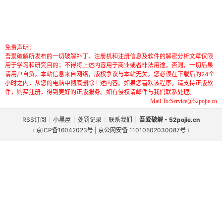
免责声明：
吾爱破解所发布的一切破解补丁、注册机和注册信息及软件的解密分析文章仅限
用于学习和研究目的；不得将上述内容用于商业或者非法用途，否则，一切后果
请用户自负。本站信息来自网络，版权争议与本站无关。您必须在下载后的24个
小时之内，从您的电脑中彻底删除上述内容。如果您喜欢该程序，请支持正版软
件，购买注册，得到更好的正版服务。如有侵权请邮件与我们联系处理。
Mail To:Service@52pojie.cn
RSS订阅
|
小黑屋
|
处罚记录
|
联系我们
|
吾爱破解 - 52pojie.cn
(
京ICP备16042023号 | 京公网安备 11010502030087号
)