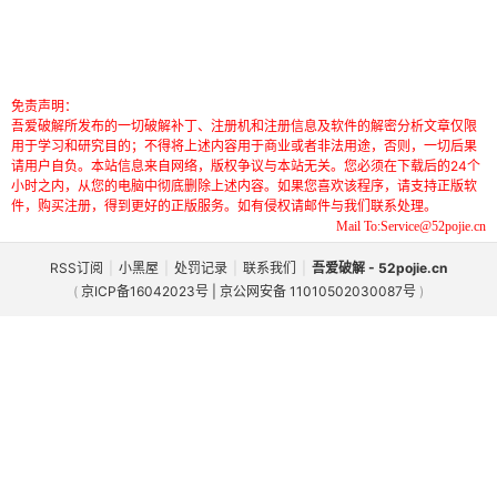
免责声明：
吾爱破解所发布的一切破解补丁、注册机和注册信息及软件的解密分析文章仅限
用于学习和研究目的；不得将上述内容用于商业或者非法用途，否则，一切后果
请用户自负。本站信息来自网络，版权争议与本站无关。您必须在下载后的24个
小时之内，从您的电脑中彻底删除上述内容。如果您喜欢该程序，请支持正版软
件，购买注册，得到更好的正版服务。如有侵权请邮件与我们联系处理。
Mail To:Service@52pojie.cn
RSS订阅
|
小黑屋
|
处罚记录
|
联系我们
|
吾爱破解 - 52pojie.cn
(
京ICP备16042023号 | 京公网安备 11010502030087号
)