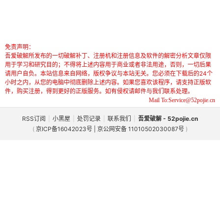
免责声明：
吾爱破解所发布的一切破解补丁、注册机和注册信息及软件的解密分析文章仅限
用于学习和研究目的；不得将上述内容用于商业或者非法用途，否则，一切后果
请用户自负。本站信息来自网络，版权争议与本站无关。您必须在下载后的24个
小时之内，从您的电脑中彻底删除上述内容。如果您喜欢该程序，请支持正版软
件，购买注册，得到更好的正版服务。如有侵权请邮件与我们联系处理。
Mail To:Service@52pojie.cn
RSS订阅
|
小黑屋
|
处罚记录
|
联系我们
|
吾爱破解 - 52pojie.cn
(
京ICP备16042023号 | 京公网安备 11010502030087号
)