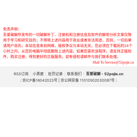
免责声明：
吾爱破解所发布的一切破解补丁、注册机和注册信息及软件的解密分析文章仅限
用于学习和研究目的；不得将上述内容用于商业或者非法用途，否则，一切后果
请用户自负。本站信息来自网络，版权争议与本站无关。您必须在下载后的24个
小时之内，从您的电脑中彻底删除上述内容。如果您喜欢该程序，请支持正版软
件，购买注册，得到更好的正版服务。如有侵权请邮件与我们联系处理。
Mail To:Service@52pojie.cn
RSS订阅
|
小黑屋
|
处罚记录
|
联系我们
|
吾爱破解 - 52pojie.cn
(
京ICP备16042023号 | 京公网安备 11010502030087号
)