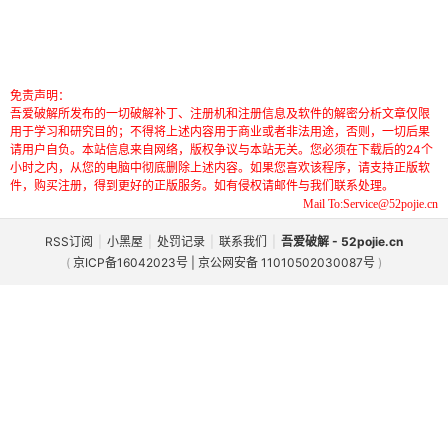
免责声明：
吾爱破解所发布的一切破解补丁、注册机和注册信息及软件的解密分析文章仅限
用于学习和研究目的；不得将上述内容用于商业或者非法用途，否则，一切后果
请用户自负。本站信息来自网络，版权争议与本站无关。您必须在下载后的24个
小时之内，从您的电脑中彻底删除上述内容。如果您喜欢该程序，请支持正版软
件，购买注册，得到更好的正版服务。如有侵权请邮件与我们联系处理。
Mail To:Service@52pojie.cn
RSS订阅
|
小黑屋
|
处罚记录
|
联系我们
|
吾爱破解 - 52pojie.cn
(
京ICP备16042023号 | 京公网安备 11010502030087号
)