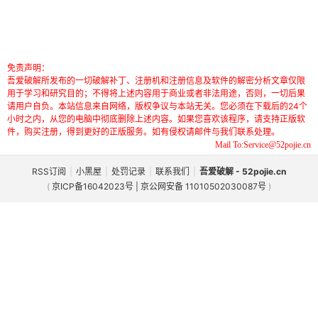
免责声明：
吾爱破解所发布的一切破解补丁、注册机和注册信息及软件的解密分析文章仅限
用于学习和研究目的；不得将上述内容用于商业或者非法用途，否则，一切后果
请用户自负。本站信息来自网络，版权争议与本站无关。您必须在下载后的24个
小时之内，从您的电脑中彻底删除上述内容。如果您喜欢该程序，请支持正版软
件，购买注册，得到更好的正版服务。如有侵权请邮件与我们联系处理。
Mail To:Service@52pojie.cn
RSS订阅
|
小黑屋
|
处罚记录
|
联系我们
|
吾爱破解 - 52pojie.cn
(
京ICP备16042023号 | 京公网安备 11010502030087号
)