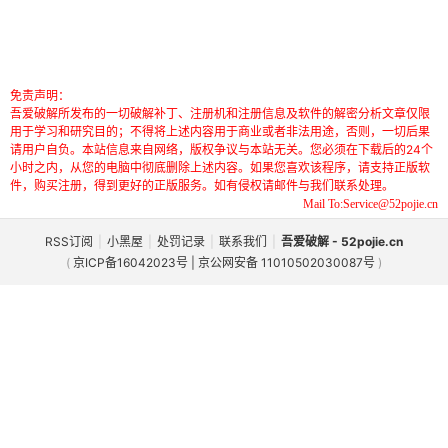
免责声明：
吾爱破解所发布的一切破解补丁、注册机和注册信息及软件的解密分析文章仅限
用于学习和研究目的；不得将上述内容用于商业或者非法用途，否则，一切后果
请用户自负。本站信息来自网络，版权争议与本站无关。您必须在下载后的24个
小时之内，从您的电脑中彻底删除上述内容。如果您喜欢该程序，请支持正版软
件，购买注册，得到更好的正版服务。如有侵权请邮件与我们联系处理。
Mail To:Service@52pojie.cn
RSS订阅
|
小黑屋
|
处罚记录
|
联系我们
|
吾爱破解 - 52pojie.cn
(
京ICP备16042023号 | 京公网安备 11010502030087号
)