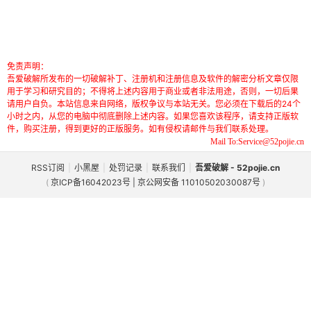
免责声明：
吾爱破解所发布的一切破解补丁、注册机和注册信息及软件的解密分析文章仅限
用于学习和研究目的；不得将上述内容用于商业或者非法用途，否则，一切后果
请用户自负。本站信息来自网络，版权争议与本站无关。您必须在下载后的24个
小时之内，从您的电脑中彻底删除上述内容。如果您喜欢该程序，请支持正版软
件，购买注册，得到更好的正版服务。如有侵权请邮件与我们联系处理。
Mail To:Service@52pojie.cn
RSS订阅
|
小黑屋
|
处罚记录
|
联系我们
|
吾爱破解 - 52pojie.cn
(
京ICP备16042023号 | 京公网安备 11010502030087号
)