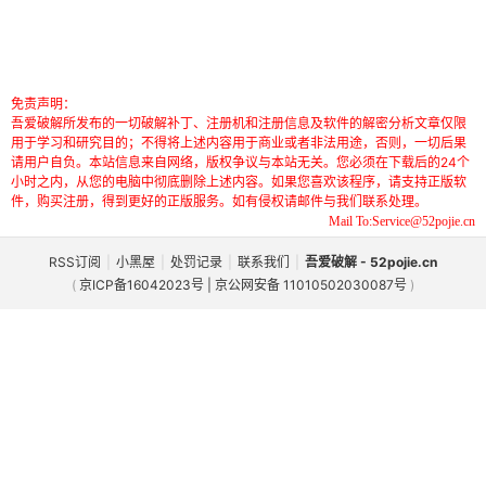
免责声明：
吾爱破解所发布的一切破解补丁、注册机和注册信息及软件的解密分析文章仅限
用于学习和研究目的；不得将上述内容用于商业或者非法用途，否则，一切后果
请用户自负。本站信息来自网络，版权争议与本站无关。您必须在下载后的24个
小时之内，从您的电脑中彻底删除上述内容。如果您喜欢该程序，请支持正版软
件，购买注册，得到更好的正版服务。如有侵权请邮件与我们联系处理。
Mail To:Service@52pojie.cn
RSS订阅
|
小黑屋
|
处罚记录
|
联系我们
|
吾爱破解 - 52pojie.cn
(
京ICP备16042023号 | 京公网安备 11010502030087号
)