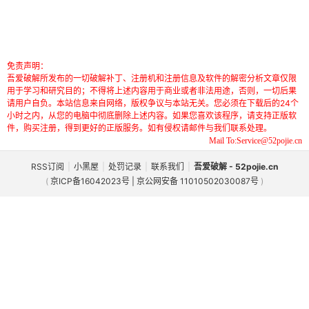
免责声明：
吾爱破解所发布的一切破解补丁、注册机和注册信息及软件的解密分析文章仅限
用于学习和研究目的；不得将上述内容用于商业或者非法用途，否则，一切后果
请用户自负。本站信息来自网络，版权争议与本站无关。您必须在下载后的24个
小时之内，从您的电脑中彻底删除上述内容。如果您喜欢该程序，请支持正版软
件，购买注册，得到更好的正版服务。如有侵权请邮件与我们联系处理。
Mail To:Service@52pojie.cn
RSS订阅
|
小黑屋
|
处罚记录
|
联系我们
|
吾爱破解 - 52pojie.cn
(
京ICP备16042023号 | 京公网安备 11010502030087号
)