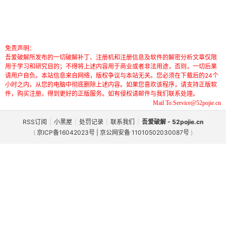
免责声明：
吾爱破解所发布的一切破解补丁、注册机和注册信息及软件的解密分析文章仅限
用于学习和研究目的；不得将上述内容用于商业或者非法用途，否则，一切后果
请用户自负。本站信息来自网络，版权争议与本站无关。您必须在下载后的24个
小时之内，从您的电脑中彻底删除上述内容。如果您喜欢该程序，请支持正版软
件，购买注册，得到更好的正版服务。如有侵权请邮件与我们联系处理。
Mail To:Service@52pojie.cn
RSS订阅
|
小黑屋
|
处罚记录
|
联系我们
|
吾爱破解 - 52pojie.cn
(
京ICP备16042023号 | 京公网安备 11010502030087号
)