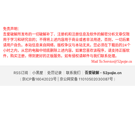
免责声明：
吾爱破解所发布的一切破解补丁、注册机和注册信息及软件的解密分析文章仅限
用于学习和研究目的；不得将上述内容用于商业或者非法用途，否则，一切后果
请用户自负。本站信息来自网络，版权争议与本站无关。您必须在下载后的24个
小时之内，从您的电脑中彻底删除上述内容。如果您喜欢该程序，请支持正版软
件，购买注册，得到更好的正版服务。如有侵权请邮件与我们联系处理。
Mail To:Service@52pojie.cn
RSS订阅
|
小黑屋
|
处罚记录
|
联系我们
|
吾爱破解 - 52pojie.cn
(
京ICP备16042023号 | 京公网安备 11010502030087号
)